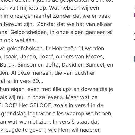
en valt mij iets op. Wat hebben wij een
en in onze gemeente! Zonder dat we er vaak
an bewust zijn. Zonder dat we het van elkaar
ons! Geloofshelden, in onze eigen gemeente!
ien ook wel één…
we geloofshelden. In Hebreeën 11 worden
 Isaak, Jakob, Jozef, ouders van Mozes,
Barak, Simson en Jefta, David en Samuel, en
den. Al deze mensen, die van oudsher
at er in vers 39…
hun eigen leven met álle ups en downs die je
ls wij nu, in ónze levens. Maar wat ze
LOOF! Het GELOOF, zoals in vers 1 in de
 grondslag legt voor alles waarop we hopen,
n wat we niet zien. In vers 6 staat dat
 vreugde te geven; wie Hem wil naderen