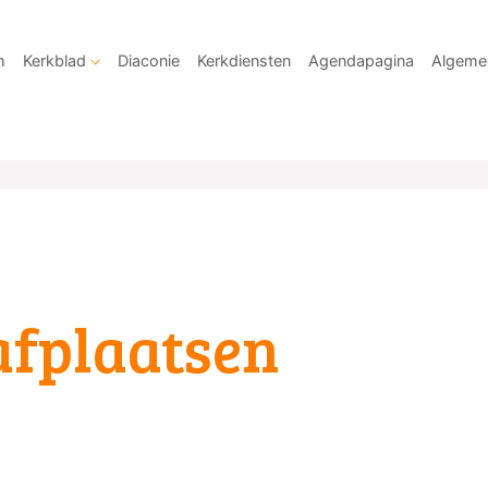
m
Kerkblad
Diaconie
Kerkdiensten
Agendapagina
Algeme
afplaatsen