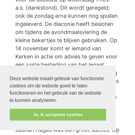
a.s. (dankstond). Dit wordt geregeld;
ook de zondag erna kunnen nog spullen
ingeleverd. De diaconie heeft besloten
om tijdens de avondmaalsviering de
kleine bekertjes te blijven gebruiken. Op
14 november komt er iemand van
Kerken in actie om advies te geven voor
een juiste besteding van het legaat.
Binnenkort gaat de diaconie weer bezig
Deze website maakt gebruik van functionele
met de organisatie van de kerstattenties
cookies om de website goed te laten
en men heeft besloten om de ‘hart
functioneren en het gebruik van de website
onder de riem’ actie dit jaar ook weer te
te kunnen analyseren.
houden.
9. Rondvraag
Ja, ik accepteer cookies
B. Wiegerink: De voorstelling met
Bastian Ragas was een groot succes. Op