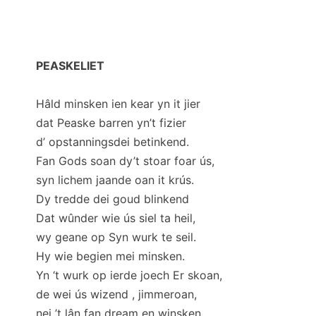
PEASKELIET
Hâld minsken ien kear yn it jier
dat Peaske barren yn’t fizier
d’ opstanningsdei betinkend.
Fan Gods soan dy’t stoar foar ús,
syn lichem jaande oan it krús.
Dy tredde dei goud blinkend
Dat wûnder wie ús siel ta heil,
wy geane op Syn wurk te seil.
Hy wie begien mei minsken.
Yn ‘t wurk op ierde joech Er skoan,
de wei ús wizend , jimmeroan,
nei ’t lân fan dream en winsken