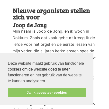
Nieuwe organisten stellen
zich voor
Joop de Jong
Mijn naam is Joop de Jong, en ik woon in
Dokkum. Zoals dat vaak gebeurt kreeg ik de
liefde voor het orgel en de eerste lessen van
mijn vader, die al jaren kerkdiensten speelde
in Anjum en Paesens-Moddergat. In Paesens-
Deze website maakt gebruik van functionele
Moddergat speelde ik in de 60 er jaren mijn
cookies om de website goed te laten
eerste kerkdiensten onder het toeziend oog
functioneren en het gebruik van de website
van mijn vader. Lessen kreeg ik van de vorig
te kunnen analyseren.
jaar overleden Harke Idema, en later van
Theo Jellema aan het conservatorium in
Ja, ik accepteer cookies
Leeuwarden. In 1968 kreeg ik mijn eerste
aanstelling als organist in de toen Ned. Herv.