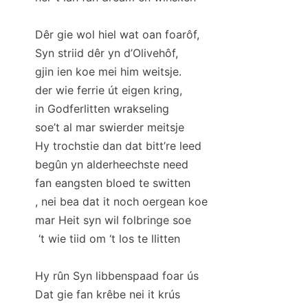
Dêr gie wol hiel wat oan foarôf,
Syn striid dêr yn d’Olivehôf,
gjin ien koe mei him weitsje.
der wie ferrie út eigen kring,
in Godferlitten wrakseling
soe’t al mar swierder meitsje
Hy trochstie dan dat bitt’re leed
begûn yn alderheechste need
fan eangsten bloed te switten
, nei bea dat it noch oergean koe
mar Heit syn wil folbringe soe
‘t wie tiid om ‘t los te llitten
Hy rûn Syn libbenspaad foar ús
Dat gie fan krêbe nei it krús