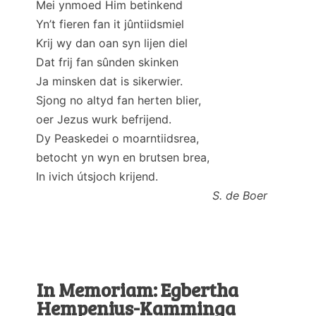
Mei ynmoed Him betinkend
Yn’t fieren fan it jûntiidsmiel
Krij wy dan oan syn lijen diel
Dat frij fan sûnden skinken
Ja minsken dat is sikerwier.
Sjong no altyd fan herten blier,
oer Jezus wurk befrijend.
Dy Peaskedei o moarntiidsrea,
betocht yn wyn en brutsen brea,
In ivich útsjoch krijend.
S. de Boer
In Memoriam: Egbertha
Hempenius-Kamminga