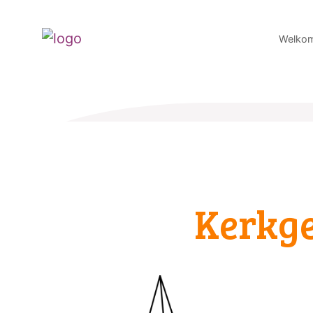
Welko
Kerkg