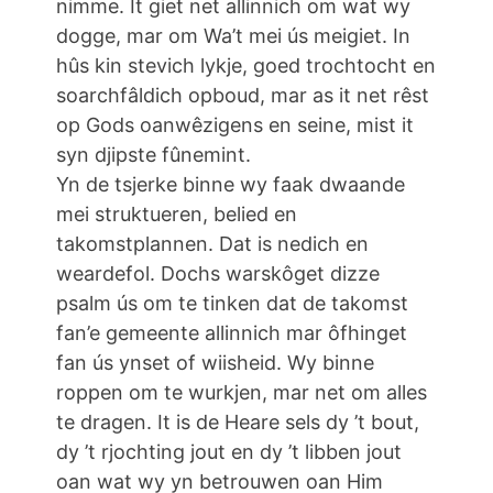
nimme. It giet net allinnich om wat wy
dogge, mar om Wa’t mei ús meigiet. In
hûs kin stevich lykje, goed trochtocht en
soarchfâldich opboud, mar as it net rêst
op Gods oanwêzigens en seine, mist it
syn djipste fûnemint.
Yn de tsjerke binne wy faak dwaande
mei struktueren, belied en
takomstplannen. Dat is nedich en
weardefol. Dochs warskôget dizze
psalm ús om te tinken dat de takomst
fan’e gemeente allinnich mar ôfhinget
fan ús ynset of wiisheid. Wy binne
roppen om te wurkjen, mar net om alles
te dragen. It is de Heare sels dy ’t bout,
dy ’t rjochting jout en dy ’t libben jout
oan wat wy yn betrouwen oan Him