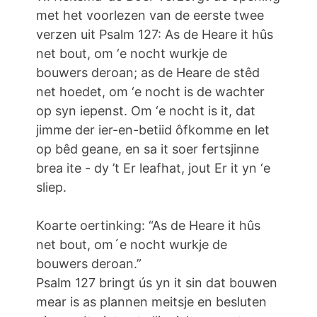
met het voorlezen van de eerste twee
verzen uit Psalm 127: As de Heare it hûs
net bout, om ‘e nocht wurkje de
bouwers deroan; as de Heare de stêd
net hoedet, om ‘e nocht is de wachter
op syn iepenst. Om ‘e nocht is it, dat
jimme der ier-en-betiid ôfkomme en let
op bêd geane, en sa it soer fertsjinne
brea ite - dy ’t Er leafhat, jout Er it yn ‘e
sliep.
Koarte oertinking: “As de Heare it hûs
net bout, om´e nocht wurkje de
bouwers deroan.”
Psalm 127 bringt ús yn it sin dat bouwen
mear is as plannen meitsje en besluten