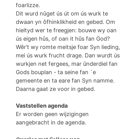
foarlizze.
Dit wurd nûget ús út om ús wurk te
dwaan yn ôfhinklikheid en gebed. Om
hieltyd wer te freegjen: bouwe wy oan
ús eigen hûs, of oan it hûs fan God?
Wêr’t wy romte meitsje foar Syn lieding,
mei ús wurk frucht drage. Dan wurdt ús
wurkjen net fergees, mar ûnderdiel fan
Gods bouplan - ta seine fan `e
gemeente en ta eare fan Syn namme.
Daarna gaat ze voor in gebed.
Vaststellen agenda
Er worden geen wijzigingen
aangebracht in de agenda.
Overleg met College van