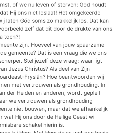
mst, of we nu leven of sterven: God houdt
 dat Hij ons niet loslaat! Het omgekeerde
 wij laten Gód soms zo makkelijk los. Dat kan
jvoorbeeld zelf dat dit door de drukte van ons
a toch?!
meente zijn. Hoeveel van jouw spaarzame
k, de gemeente? Dat is een vraag die we ons
cherper. Stel jezelf deze vraag: waar ligt
van Jezus Christus? Als deel van Zijn
Noardeast-Fryslân? Hoe beantwoorden wij
nnen met vertrouwen als grondhouding. In
an der Heiden en anderen, wordt gepleit
 Waar we vertrouwen als grondhouding
ente niet bouwen, maar dat we afhankelijk
 wat Hij ons door de Heilige Geest wil
nmisbare schakel hierin is.
eggen bij Hem. Met Hem delen wat ons bezig