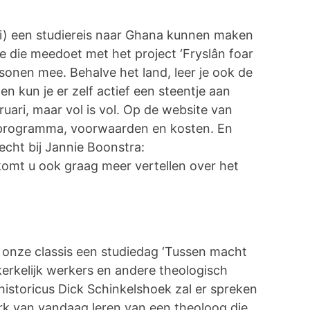
i) een studiereis naar Ghana kunnen maken
te die meedoet met het project ‘Fryslân foar
onen mee. Behalve het land, leer je ook de
 kun je er zelf actief een steentje aan
uari, maar vol is vol. Op de website van
r programma, voorwaarden en kosten. En
echt bij Jannie Boonstra:
j komt u ook graag meer vertellen over het
 onze classis een studiedag ‘Tussen macht
kerkelijk werkers en andere theologisch
historicus Dick Schinkelshoek zal er spreken
rk van vandaag leren van een theoloog die