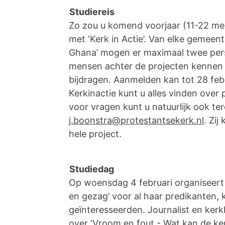
Studiereis
Zo zou u komend voorjaar (11-22 me
met ‘Kerk in Actie’. Van elke gemeen
Ghana’ mogen er maximaal twee pers
mensen achter de projecten kennen en
bijdragen. Aanmelden kan tot 28 febr
Kerkinactie kunt u alles vinden ove
voor vragen kunt u natuurlijk ook ter
j.boonstra@protestantsekerk.nl
. Zi
hele project.
Studiedag
Op woensdag 4 februari organiseert
en gezag’ voor al haar predikanten, 
geïnteresseerden. Journalist en kerk
over ‘Vroom en fout - Wat kan de ke