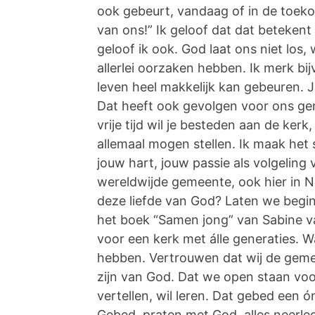
ook gebeurt, vandaag of in de toeko
van ons!” Ik geloof dat dat betekent
geloof ik ook. God laat ons niet los,
allerlei oorzaken hebben. Ik merk bi
leven heel makkelijk kan gebeuren. J
Dat heeft ook gevolgen voor ons ge
vrije tijd wil je besteden aan de ker
allemaal mogen stellen. Ik maak het s
jouw hart, jouw passie als volgeling 
wereldwijde gemeente, ook hier in 
deze liefde van God? Laten we begi
het boek “Samen jong” van Sabine v
voor een kerk met álle generaties.
hebben. Vertrouwen dat wij de geme
zijn van God. Dat we open staan voor
vertellen, wil leren. Dat gebed een ó
Gebed, praten met God, alles neerl