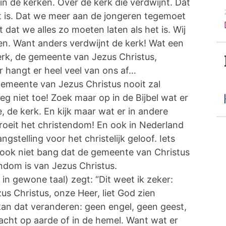
in de kerken. Over de kerk die verdwijnt. Dat
t is. Dat we meer aan de jongeren tegemoet
dat we alles zo moeten laten als het is. Wij
en. Want anders verdwijnt de kerk! Wat een
kerk, de gemeente van Jezus Christus,
ar hangt er heel veel van ons af…
e gemeente van Jezus Christus nooit zal
 niet toe! Zoek maar op in de Bijbel wat er
de kerk. En kijk maar wat er in andere
roeit het christendom! En ook in Nederland
gstelling voor het christelijk geloof. Iets
 ook niet bang dat de gemeente van Christus
ndom is van Jezus Christus.
 in gewone taal) zegt: “Dit weet ik zeker:
s Christus, onze Heer, liet God zien
 kan dat veranderen: geen engel, geen geest,
ht op aarde of in de hemel. Want wat er