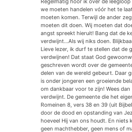
Regelmatig hoor ik over de leegloop 
we moeten handelen vóór het te laa
moeten komen. Terwijl de ander zegt 
moeten dit doen. Wij moeten dat do
angst spreekt hieruit! Bang dat de 
verdwijnt…Als wij niks doen. Blijkba
Lieve lezer, ik durf te stellen dat d
verdwijnen! Dat staat God gewoonweg
geschreven wordt over de gemeente, 
delen van de wereld gebeurt. Daar g
is onder jongeren een groeiende belan
om dankbaar voor te zijn! Wees dan
verdwijnt. De gemeente die het eige
Romeinen 8, vers 38 en 39 (uit Bijbel
door de dood en opstanding van Jezu
hoeveel Hij van ons houdt. En niets
geen machthebber, geen mens of mac