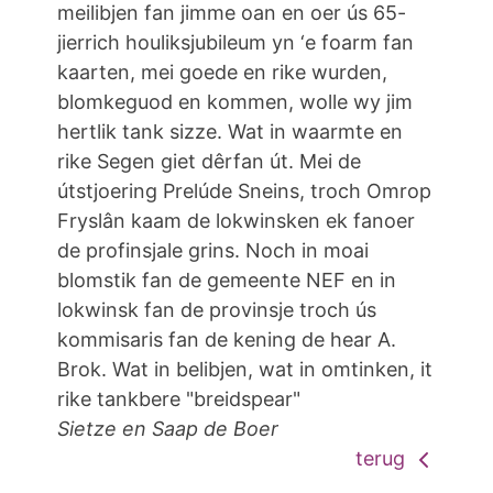
meilibjen fan jimme oan en oer ús 65-
jierrich houliksjubileum yn ‘e foarm fan
kaarten, mei goede en rike wurden,
blomkeguod en kommen, wolle wy jim
hertlik tank sizze. Wat in waarmte en
rike Segen giet dêrfan út. Mei de
útstjoering Prelúde Sneins, troch Omrop
Fryslân kaam de lokwinsken ek fanoer
de profinsjale grins. Noch in moai
blomstik fan de gemeente NEF en in
lokwinsk fan de provinsje troch ús
kommisaris fan de kening de hear A.
Brok. Wat in belibjen, wat in omtinken, it
rike tankbere "breidspear"
Sietze en Saap de Boer
terug