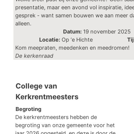
presentatie, maar een avond vol inspiratie, ide
gesprek - want samen bouwen we aan meer d
alleen.
Datum:
19 november
Locatie:
Op ‘e Hichte
Tij
Kom meepraten, meedenken en meedromen!
De kerkenraad
College van
Kerkrentmeesters
Begroting
De kerkrentmeesters hebben de
begroting van onze gemeente voor het
jaar 2026 opgesteld, en deze is door de