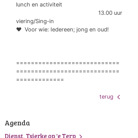
lunch en activiteit
13.00 uur
viering/Sing-in
❤ Voor wie: Iedereen; jong en oud!
============================
============================
=============
terug
Agenda
Dienst, Tsjerke op 'e Terp