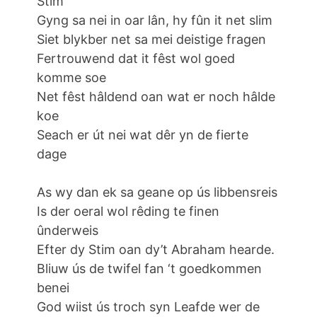
Stim
Gyng sa nei in oar lân, hy fûn it net slim
Siet blykber net sa mei deistige fragen
Fertrouwend dat it fêst wol goed
komme soe
Net fêst hâldend oan wat er noch hâlde
koe
Seach er út nei wat dêr yn de fierte
dage
As wy dan ek sa geane op ús libbensreis
Is der oeral wol rêding te finen
ûnderweis
Efter dy Stim oan dy’t Abraham hearde.
Bliuw ús de twifel fan ‘t goedkommen
benei
God wiist ús troch syn Leafde wer de