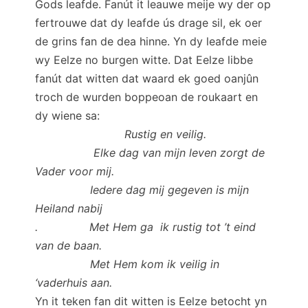
Gods leafde. Fanút it leauwe meije wy der op
fertrouwe dat dy leafde ús drage sil, ek oer
de grins fan de dea hinne. Yn dy leafde meie
wy Eelze no burgen witte. Dat Eelze libbe
fanút dat witten dat waard ek goed oanjûn
troch de wurden boppeoan de roukaart en
dy wiene sa:
Rustig en veilig.
Elke dag van mijn leven zorgt de
Vader voor mij.
Iedere dag mij gegeven is mijn
Heiland nabij
. Met Hem ga ik rustig tot ’t eind
van de baan.
Met Hem kom ik veilig in
‘vaderhuis aan.
Yn it teken fan dit witten is Eelze betocht yn