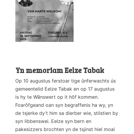
Yn memoriam Eelze Tabak
Op 10 augustus ferstoar tige ûnferwachts ús
gemeentelid Eelze Tabak en op 17 augustus
is hy te Wânswert op it hôf kommen.
Foarôfgeand oan syn begraffenis ha wy, yn
de tsjerke dy’t him sa dierber wie, stilstien by
syn libbenswei. Eelze syn bern en
pakesizzers brochten yn de tsjinst hiel moai