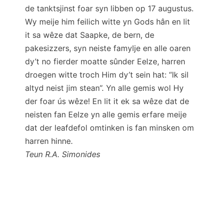
de tanktsjinst foar syn libben op 17 augustus.
Wy meije him feilich witte yn Gods hân en lit
it sa wêze dat Saapke, de bern, de
pakesizzers, syn neiste famylje en alle oaren
dy’t no fierder moatte sûnder Eelze, harren
droegen witte troch Him dy’t sein hat: “Ik sil
altyd neist jim stean”. Yn alle gemis wol Hy
der foar ús wêze! En lit it ek sa wêze dat de
neisten fan Eelze yn alle gemis erfare meije
dat der leafdefol omtinken is fan minsken om
harren hinne.
Teun R.A. Simonides