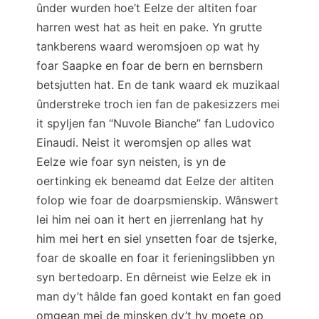
ûnder wurden hoe’t Eelze der altiten foar
harren west hat as heit en pake. Yn grutte
tankberens waard weromsjoen op wat hy
foar Saapke en foar de bern en bernsbern
betsjutten hat. En de tank waard ek muzikaal
ûnderstreke troch ien fan de pakesizzers mei
it spyljen fan “Nuvole Bianche” fan Ludovico
Einaudi. Neist it weromsjen op alles wat
Eelze wie foar syn neisten, is yn de
oertinking ek beneamd dat Eelze der altiten
folop wie foar de doarpsmienskip. Wânswert
lei him nei oan it hert en jierrenlang hat hy
him mei hert en siel ynsetten foar de tsjerke,
foar de skoalle en foar it ferieningslibben yn
syn bertedoarp. En dêrneist wie Eelze ek in
man dy’t hâlde fan goed kontakt en fan goed
omgean mei de minsken dy’t hy moete op