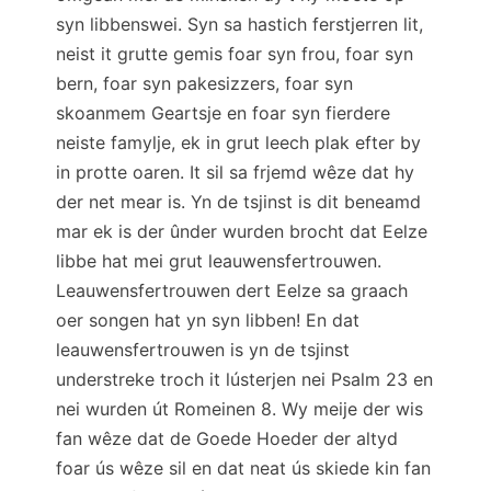
syn libbenswei. Syn sa hastich ferstjerren lit,
neist it grutte gemis foar syn frou, foar syn
bern, foar syn pakesizzers, foar syn
skoanmem Geartsje en foar syn fierdere
neiste famylje, ek in grut leech plak efter by
in protte oaren. It sil sa frjemd wêze dat hy
der net mear is. Yn de tsjinst is dit beneamd
mar ek is der ûnder wurden brocht dat Eelze
libbe hat mei grut leauwensfertrouwen.
Leauwensfertrouwen dert Eelze sa graach
oer songen hat yn syn libben! En dat
leauwensfertrouwen is yn de tsjinst
understreke troch it lústerjen nei Psalm 23 en
nei wurden út Romeinen 8. Wy meije der wis
fan wêze dat de Goede Hoeder der altyd
foar ús wêze sil en dat neat ús skiede kin fan